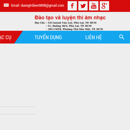
Email: duongtribien9898@gmail.com
ẠC CỤ
TUYỂN DỤNG
LIÊN HỆ