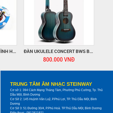
ĐÀN UKULELE UKULELE HÌNH HOẠT HÌNH
ĐÀN UKULELE CONCERT BWS BMAX
800.000 VNĐ
TRUNG TÂM ÂM NHẠC STEINWAY
Cơ sở 1: 394 Cách Mạng Tháng Tám, Phường Phú Cường, Tp. Thủ
Dầu Một, Bình Dương
Cơ Sở 2: 145 Huỳnh Văn Luỹ, P.Phú Lợi, TP. Thủ Dầu Một, Bình
Dương
Cơ Sở 3: 51 Đường 30/4, P.Phú Hoà. TP.Thủ Dầu Một, Bình Dương
Điện thoại : 0912811921