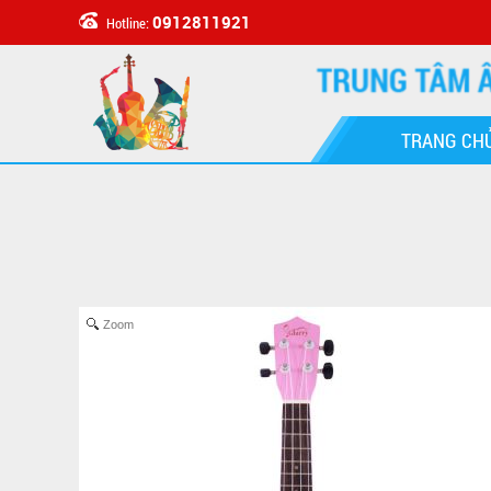
0912811921
Hotline:
TRANG CH
Zoom