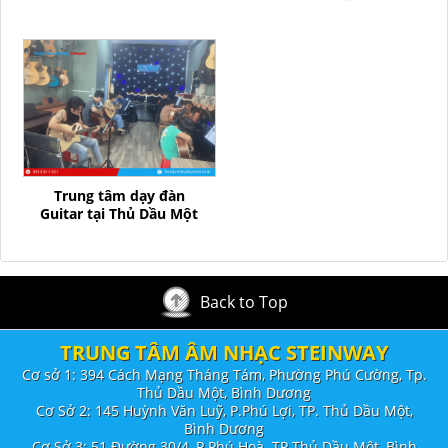
Trung tâm dạy đàn
Guitar tại Thủ Dầu Một
Back to Top
TRUNG TÂM ÂM NHẠC STEINWAY
Cơ sở 1: 394 Cách Mạng Tháng Tám, Phường Phú Cường, Tp.
Thủ Dầu Một, Bình Dương
Cơ Sở 2: 145 Huỳnh Văn Luỹ, P.Phú Lợi, TP. Thủ Dầu Một,
Bình Dương
Cơ Sở 3: 51 Đường 30/4, P.Phú Hoà. TP.Thủ Dầu Một, Bình